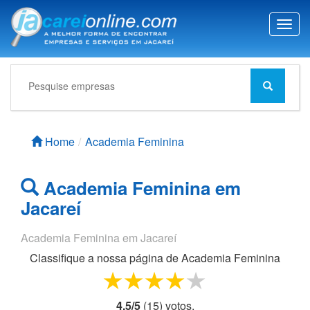
T
o
g
g
l
e
n
a
Home
Academia Feminina
v
i
g
Academia Feminina em
a
t
Jacareí
i
o
Academia Feminina em Jacareí
n
Classifique a nossa página de
Academia Feminina
1 star
2 stars
3 stars
4 stars
5 stars
4,5
/
5
(
15
) voto
s.