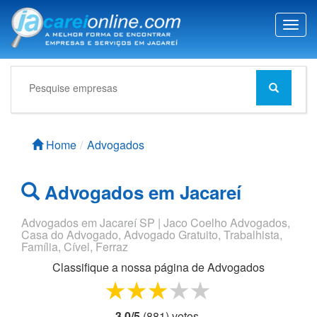
T
o
g
g
l
e
n
a
Home
Advogados
v
i
g
Advogados em Jacareí
a
t
i
Advogados em Jacareí SP | Jaco Coelho Advogados,
Casa do Advogado, Advogado Gratuito, Trabalhista,
o
Família, Cível, Ferraz
n
Classifique a nossa página de
Advogados
1 star
2 stars
3 stars
4 stars
5 stars
3,0
/
5
(
881
) voto
s.