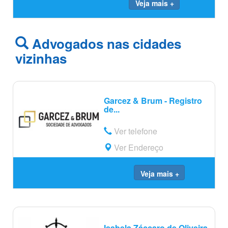
Veja mais +
Advogados nas cidades
vizinhas
Garcez & Brum - Registro
de...
Ver telefone
Ver Endereço
Veja mais +
Isabela Záccaro de Oliveira...