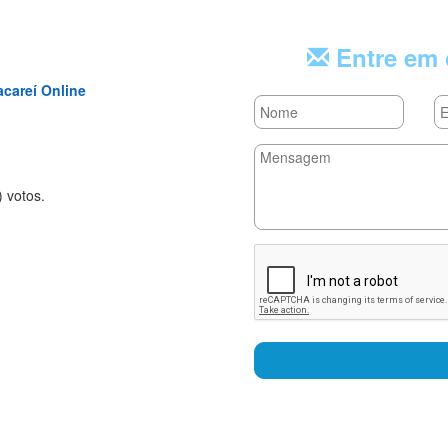
Entre em 
acareí Online
rs
tars
 stars
) voto
s.