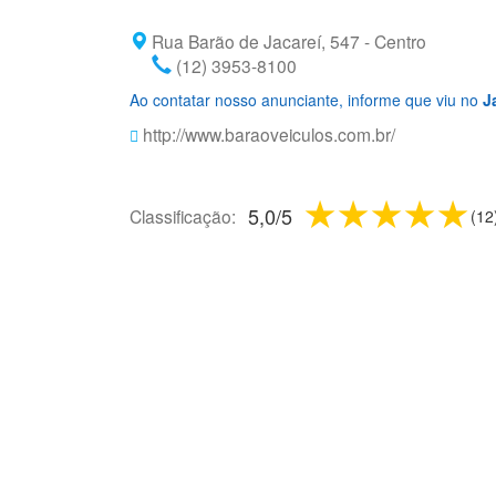
Rua Barão de Jacareí, 547 - Centro
(12) 3953-8100
Ao contatar nosso anunciante, informe que viu no
J
http://www.baraoveiculos.com.br/
1 star
2 stars
3 sta
4 s
5
5,0
/
5
Classificação:
(
12