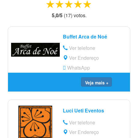
1 star
2 stars
3 stars
4 stars
5 stars
5,0
/
5
(
17
) voto
s.
Buffet Arca de Noé
Ver telefone
Ver Endereço
WhatsApp
Veja mais +
Luci Ueti Eventos
Ver telefone
Ver Endereço