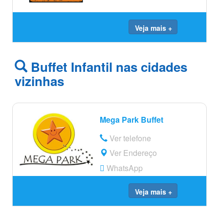
Veja mais +
Buffet Infantil nas cidades
vizinhas
Mega Park Buffet
Ver telefone
Ver Endereço
WhatsApp
Veja mais +