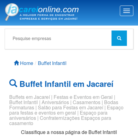
T
o
g
g
l
e
n
a
Home
Buffet Infantil
v
i
g
Buffet Infantil em Jacareí
a
t
i
Buffets em Jacareí | Festas e Eventos em Geral |
Buffet Infantil | Aniversários | Casamentos | Bodas
o
Formaturas | Salão para Festas em Jacareí | Espaço
n
para festas e eventos em geral | Espaço para
aniversários | Confraternizações Espaços para
casamento
Classifique a nossa página de
Buffet Infantil