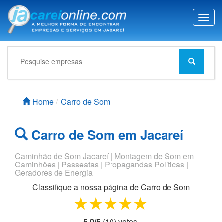
T
o
g
g
l
e
n
a
Home
Carro de Som
v
i
g
Carro de Som em Jacareí
a
t
i
Caminhão de Som Jacareí | Montagem de Som em
Caminhões | Passeatas | Propagandas Políticas |
o
Geradores de Energia
n
Classifique a nossa página de
Carro de Som
1 star
2 stars
3 stars
4 stars
5 stars
5,0
/
5
(
10
) voto
s.