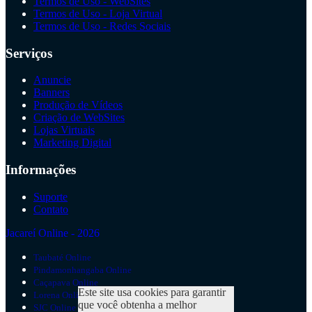
Termos de Uso - WebSites
Termos de Uso - Loja Virtual
Termos de Uso - Redes Sociais
Serviços
Anuncie
Banners
Produção de Vídeos
Criação de WebSites
Lojas Virtuais
Marketing Digital
Informações
Suporte
Contato
Jacareí Online - 2026
Taubaté Online
Pindamonhangaba Online
Caçapava Online
Este site usa cookies para garantir
Lorena Online
que você obtenha a melhor
SJC Online