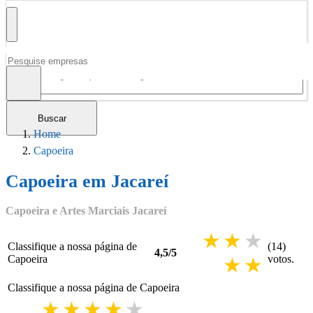
Buscar
Home
Capoeira
Capoeira em Jacareí
Capoeira e Artes Marciais Jacareí
3 stars
4 stars
5 sta
Classifique a nossa página de
(
14
)
4,5
/
5
Capoeira
voto
s.
1 star
2 sta
Classifique a nossa página de
Capoeira
1 star
2 stars
3 stars
4 stars
5 stars