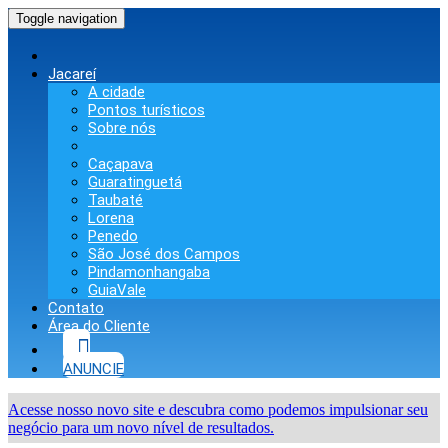
Toggle navigation
Jacareí
A cidade
Pontos turísticos
Sobre nós
Caçapava
Guaratinguetá
Taubaté
Lorena
Penedo
São José dos Campos
Pindamonhangaba
GuiaVale
Contato
Área do Cliente
ANUNCIE
Acesse nosso novo site e descubra como podemos impulsionar seu
negócio para um novo nível de resultados.