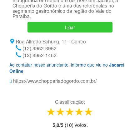
Inaugurada em setembro de 1982 em Jacareí, a
Chopperia do Gordo é uma das referências no
segmento gastronômico da região do Vale do
Paraíba.
Ligar
Rua Alfredo Schurig, 11 - Centro
(12) 3952-3952
(12) 3952-1452
Ao contatar nosso anunciante, informe que viu no
Jacareí
Online
https://www.chopperiadogordo.com.br/
Classificação:
1 star
2 stars
3 stars
4 stars
5 stars
5,0
/
5
(
10
) voto
s.