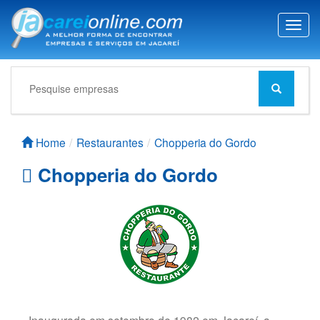
T
o
g
g
l
e
n
a
Home
Restaurantes
Chopperia do Gordo
v
i
Chopperia do Gordo
g
a
t
i
o
n