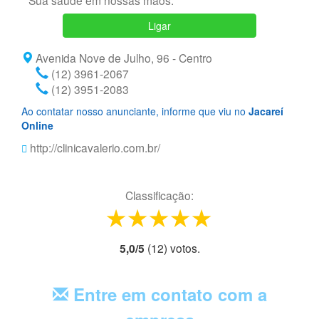
Sua saúde em nossas mãos.
Ligar
Avenida Nove de Julho, 96 - Centro
(12) 3961-2067
(12) 3951-2083
Ao contatar nosso anunciante, informe que viu no
Jacareí
Online
http://clinicavalerio.com.br/
Classificação:
1 star
2 stars
3 stars
4 stars
5 stars
5,0
/
5
(
12
) voto
s.
Entre em contato com a