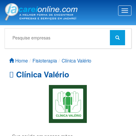
T
o
g
g
l
e
n
a
Home
Fisioterapia
Clínica Valério
v
i
Clínica Valério
g
a
t
i
o
n