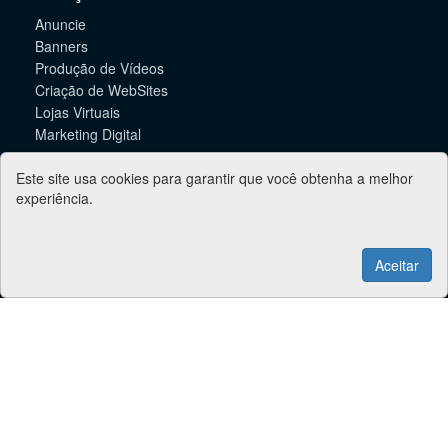
Anuncie
Banners
Produção de Vídeos
Criação de WebSites
Lojas Virtuais
Marketing Digital
Informações
Este site usa cookies para garantir que você obtenha a melhor
experiência.
Suporte
Contato
Aceitar
Jacareí Online - 2026
Taubaté Online
Pindamonhangaba Online
Caçapava Online
Lorena Online
SJC Online
Guaratinguetá Online
Guia Vale Online