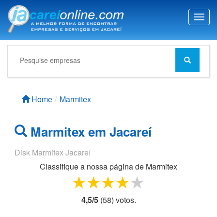
T
o
g
g
l
e
n
a
Home
Marmitex
v
i
g
Marmitex em Jacareí
a
t
i
Disk Marmitex Jacareí
o
Classifique a nossa página de
Marmitex
n
1 star
2 stars
3 stars
4 stars
5 stars
4,5
/
5
(
58
) voto
s.