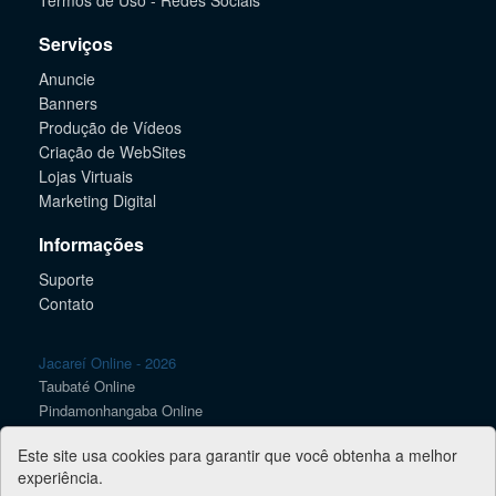
Termos de Uso - Redes Sociais
Serviços
Anuncie
Banners
Produção de Vídeos
Criação de WebSites
Lojas Virtuais
Marketing Digital
Informações
Suporte
Contato
Jacareí Online - 2026
Taubaté Online
Pindamonhangaba Online
Caçapava Online
Este site usa cookies para garantir que você obtenha a melhor
Lorena Online
experiência.
SJC Online