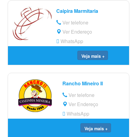
Caipira Marmitaria
Ver telefone
Ver Endereço
WhatsApp
Veja mais +
Rancho Mineiro II
Ver telefone
Ver Endereço
WhatsApp
Veja mais +