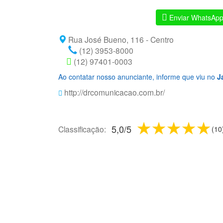
Enviar WhatsAp
Rua José Bueno, 116 - Centro
(12) 3953-8000
(12) 97401-0003
Ao contatar nosso anunciante, informe que viu no
J
http://drcomunicacao.com.br/
1 star
2 stars
3 sta
4 s
5
5,0
/
5
Classificação:
(
10