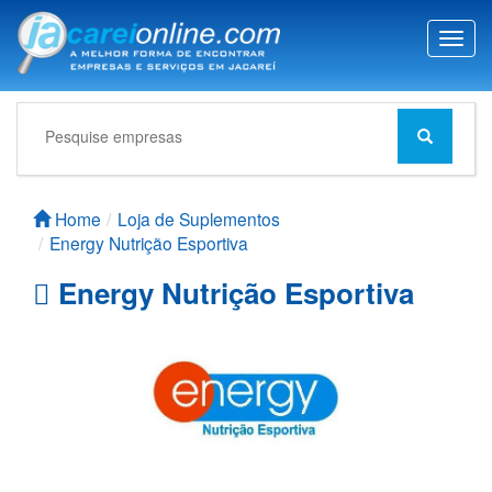
T
o
g
g
l
e
n
a
Home
Loja de Suplementos
v
Energy Nutrição Esportiva
i
g
Energy Nutrição Esportiva
a
t
i
o
n