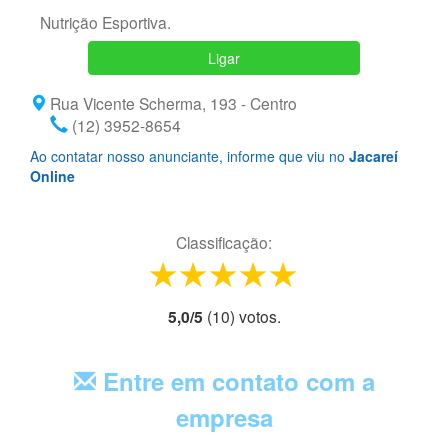
Nutrição Esportiva.
Ligar
Rua Vicente Scherma, 193 - Centro
(12) 3952-8654
Ao contatar nosso anunciante, informe que viu no
Jacareí
Online
Classificação:
1 star
2 stars
3 stars
4 stars
5 stars
5,0
/
5
(
10
) voto
s.
Entre em contato com a
empresa