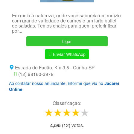
Em meio à natureza, onde você saboreia um rodízio
com grande variedade de carnes e um farto buffet
de saladas. Temos chalés para quem preferir ficar
por...
Ligar
Enviar WhatsApp
Estrada do Facão, Km 3,5 - Cunha-SP
(12) 98160-3978
Ao contatar nosso anunciante, informe que viu no
Jacareí
Online
Classificação:
1 star
2 stars
3 stars
4 stars
5 stars
4,5
/
5
(
12
) voto
s.