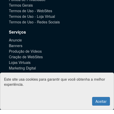
Termos Gerais
Termos de Uso - WebSites
Termos de Uso - Loja Virtual
Termos de Uso - Redes Sociais
Serviços
Anuncie
Banners
Produção de Vídeos
Criação de WebSites
Lojas Virtuais
Marketing Digital
Informações
Este site usa cookies para garantir que você obtenha a melhor
experiência.
Suporte
Contato
Aceitar
Jacareí Online - 2026
Taubaté Online