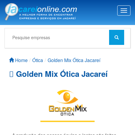
T
o
g
g
l
e
n
a
Home
Ótica
Golden Mix Ótica Jacareí
v
i
Golden Mix Ótica Jacareí
g
a
t
i
o
n