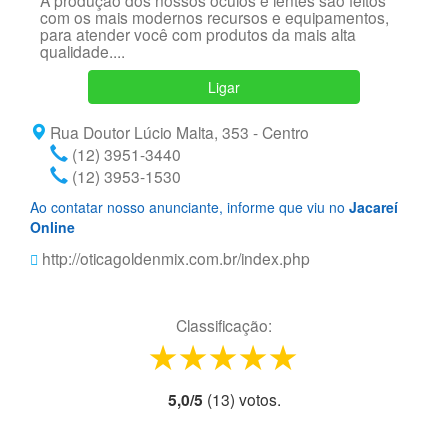
A produção dos nossos óculos e lentes são feitos
com os mais modernos recursos e equipamentos,
para atender você com produtos da mais alta
qualidade....
Ligar
Rua Doutor Lúcio Malta, 353 - Centro
(12) 3951-3440
(12) 3953-1530
Ao contatar nosso anunciante, informe que viu no
Jacareí
Online
http://oticagoldenmix.com.br/index.php
Classificação:
1 star
2 stars
3 stars
4 stars
5 stars
5,0
/
5
(
13
) voto
s.