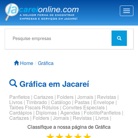
T
o
g
g
l
e
n
a
Home
Gráfica
v
i
g
Gráfica em Jacareí
a
t
i
Panfletos | Cartazes | Folders | Jornais | Revistas |
Livros | Timbrado | Catálogo | Pastas | Envelope |
o
Talões Fiscais Rótulos | Convites Especiais |
n
Cardápios | Diplomas | Agendas | FotolitoPanfletos |
Cartazes | Folders | Jornais | Revistas | Livros |
Classifique a nossa página de
Gráfica
1 star
2 stars
3 stars
4 stars
5 stars