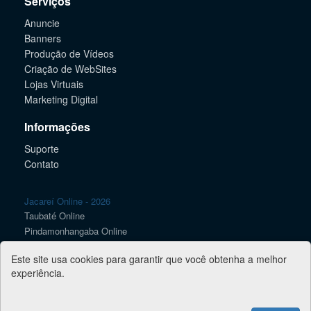
Serviços
Anuncie
Banners
Produção de Vídeos
Criação de WebSites
Lojas Virtuais
Marketing Digital
Informações
Suporte
Contato
Jacareí Online - 2026
Taubaté Online
Pindamonhangaba Online
Caçapava Online
Este site usa cookies para garantir que você obtenha a melhor
Lorena Online
experiência.
SJC Online
Guaratinguetá Online
Guia Vale Online