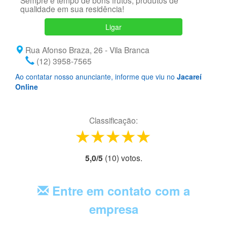
Sempre é tempo de bons frutos, produtos de
qualidade em sua residência!
Ligar
Rua Afonso Braza, 26 - Vila Branca
(12) 3958-7565
Ao contatar nosso anunciante, informe que viu no
Jacareí
Online
Classificação:
1 star
2 stars
3 stars
4 stars
5 stars
5,0
/
5
(
10
) voto
s.
Entre em contato com a
empresa