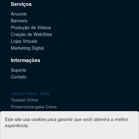
Serviços
Anuncie
Banners
Produção de Vídeos
Criação de WebSites
Lojas Virtuais
Marketing Digital
Informações
Suporte
Contato
Jacareí Online - 2026
Taubaté Online
Pindamonhangaba Online
Caçapava Online
Este site usa cookies para garantir que você obtenha a melhor
Lorena Online
experiência.
SJC Online
Guaratinguetá Online