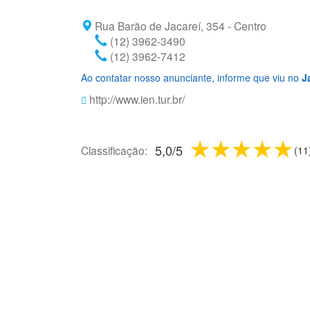
Rua Barão de Jacareí, 354 - Centro
(12) 3962-3490
(12) 3962-7412
Ao contatar nosso anunciante, informe que viu no
J
http://www.ien.tur.br/
1 star
2 stars
3 sta
4 s
5
5,0
/
5
Classificação:
(
11