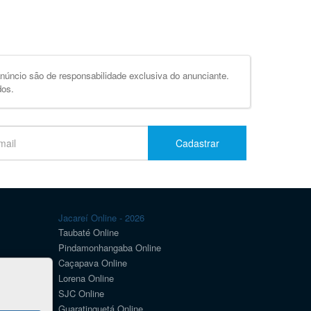
úncio são de responsabilidade exclusiva do anunciante.
dos.
Cadastrar
Jacareí Online - 2026
Taubaté Online
Pindamonhangaba Online
Caçapava Online
Lorena Online
SJC Online
Guaratinguetá Online