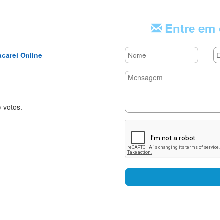
Entre em 
acareí Online
rs
tars
 stars
) voto
s.