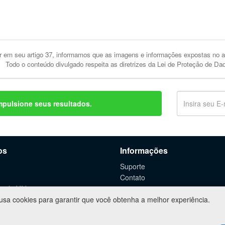
 em seu artigo 37, informamos que as imagens e informações expostas no an
Todo o conteúdo divulgado respeita as diretrizes da Lei de Proteção de Da
mpulsione seus resultados.
os
Informações
Suporte
Contato
o de Vídeos
 usa cookies para garantir que você obtenha a melhor experiência.
 de WebSites
rtuais
g Digital