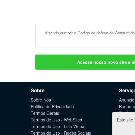
Visando cumprir o Código de defesa do Consumidor
Acesse nosso novo site e i
Sobre
Serviç
Sobre Nós
Anuncie
Política de Privacidade
Banners
Termos Gerais
Produçã
Termos de Uso - WebSites
Este site
Criação
Termos de Uso - Loja Virtual
Lojas Vi
Termos de Uso - Redes Sociais
Marketin