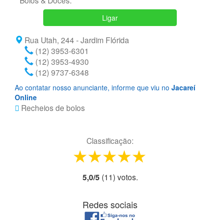
Bolos & Doces.
Ligar
Rua Utah, 244 - Jardim Flórida
(12) 3953-6301
(12) 3953-4930
(12) 9737-6348
Ao contatar nosso anunciante, informe que viu no
Jacareí
Online
Recheios de bolos
Classificação:
1 star
2 stars
3 stars
4 stars
5 stars
5,0
/
5
(
11
) voto
s.
Redes sociais