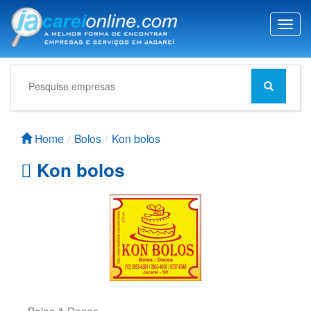
T
o
g
g
l
e
n
a
Home
Bolos
Kon bolos
v
i
Kon bolos
g
a
t
i
o
n