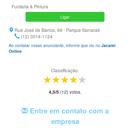
Funilaria & Pintura
Ligar
Rua José de Barros, 69 - Parque Itamarati
(12) 3014-1124
Ao contatar nosso anunciante, informe que viu no
Jacareí
Online
Classificação:
1 star
2 stars
3 stars
4 stars
5 stars
4,5
/
5
(
12
) voto
s.
Entre em contato com a
empresa