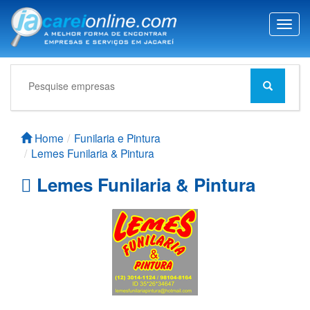
T
o
g
g
l
e
n
a
Home
Funilaria e Pintura
v
Lemes Funilaria & Pintura
i
g
Lemes Funilaria & Pintura
a
t
i
o
n