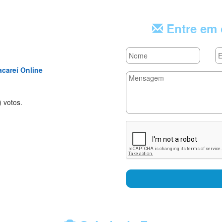
Entre em 
acareí Online
rs
tars
 stars
) voto
s.