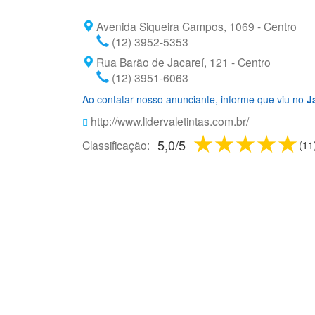
Avenida Siqueira Campos, 1069 - Centro
(12) 3952-5353
Rua Barão de Jacareí, 121 - Centro
(12) 3951-6063
Ao contatar nosso anunciante, informe que viu no
J
http://www.lidervaletintas.com.br/
1 star
2 stars
3 sta
4 s
5
5,0
/
5
Classificação:
(
11