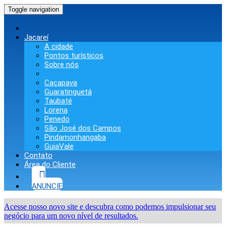
Toggle navigation
Jacareí
A cidade
Pontos turísticos
Sobre nós
Caçapava
Guaratinguetá
Taubaté
Lorena
Penedo
São José dos Campos
Pindamonhangaba
GuiaVale
Contato
Área do Cliente
ANUNCIE
Acesse nosso novo site e descubra como podemos impulsionar seu
negócio para um novo nível de resultados.