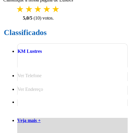
1 star
2 stars
3 stars
4 stars
5 stars
5,0
/
5
(
10
) voto
s.
Classificados
KM Lustres
Ver Telefone
Ver Endereço
Veja mais +