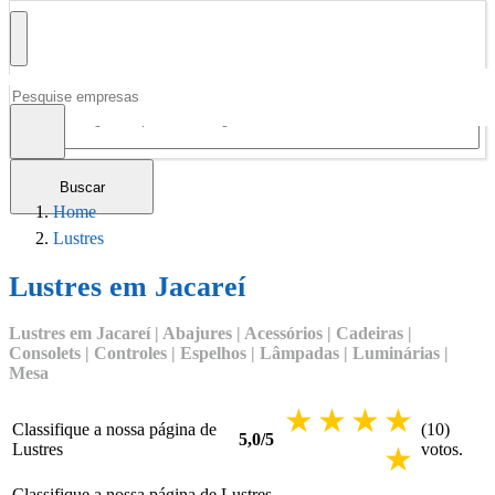
Buscar
Home
Lustres
Lustres em Jacareí
Lustres em Jacareí | Abajures | Acessórios | Cadeiras |
Consolets | Controles | Espelhos | Lâmpadas | Luminárias |
Mesa
2 stars
3 stars
4 stars
5 sta
Classifique a nossa página de
(
10
)
5,0
/
5
Lustres
voto
s.
1 star
Classifique a nossa página de
Lustres