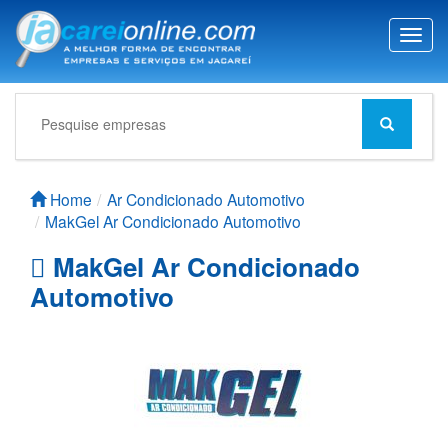
T
o
g
g
l
e
n
a
Home
Ar Condicionado Automotivo
v
MakGel Ar Condicionado Automotivo
i
g
MakGel Ar Condicionado
a
Automotivo
t
i
o
n