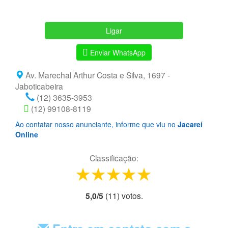
Ligar
Enviar WhatsApp
Av. Marechal Arthur Costa e Silva, 1697 -
Jaboticabeira
(12) 3635-3953
(12) 99108-8119
Ao contatar nosso anunciante, informe que viu no
Jacareí
Online
Classificação:
1 star
2 stars
3 stars
4 stars
5 stars
5,0
/
5
(
11
) voto
s.