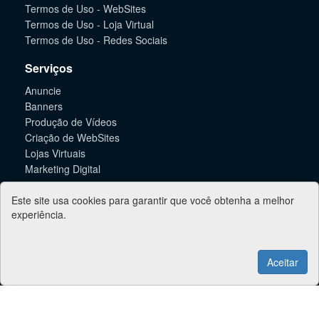
Termos de Uso - WebSites
Termos de Uso - Loja Virtual
Termos de Uso - Redes Sociais
Serviços
Anuncie
Banners
Produção de Vídeos
Criação de WebSites
Lojas Virtuais
Marketing Digital
Informações
Este site usa cookies para garantir que você obtenha a melhor
experiência.
Suporte
Contato
Aceitar
Jacareí Online - 2026
Taubaté Online
Pindamonhangaba Online