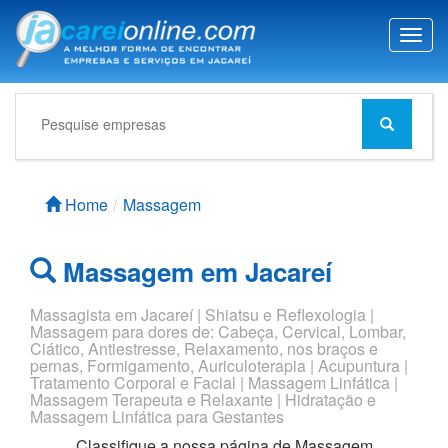
T
o
g
g
l
e
n
a
Home
Massagem
v
i
g
Massagem em Jacareí
a
t
i
Massagista em Jacareí | Shiatsu e Reflexologia |
Massagem para dores de: Cabeça, Cervical, Lombar,
o
Ciático, Antiestresse, Relaxamento, nos braços e
n
pernas, Formigamento, Auriculoterapia | Acupuntura |
Tratamento Corporal e Facial | Massagem Linfática |
Massagem Terapeuta e Relaxante | Hidratação e
Massagem Linfática para Gestantes
Classifique a nossa página de
Massagem