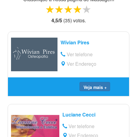
1 star
2 stars
3 stars
4 stars
5 stars
4,5
/
5
(
35
) voto
s.
Wívian Pires
Ver telefone
Ver Endereço
Veja mais +
Luciane Cecci
Ver telefone
Ver Endereço