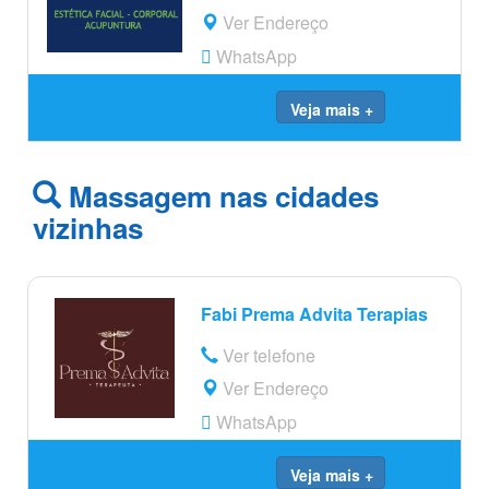
Ver Endereço
WhatsApp
Veja mais +
Massagem nas cidades
vizinhas
Fabi Prema Advita Terapias
Ver telefone
Ver Endereço
WhatsApp
Veja mais +