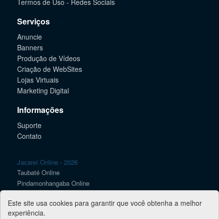
Termos de Uso - Redes Sociais
Serviços
Anuncie
Banners
Produção de Vídeos
Criação de WebSites
Lojas Virtuais
Marketing Digital
Informações
Suporte
Contato
Jacareí Online - 2026
Taubaté Online
Pindamonhangaba Online
Caçapava Online
Este site usa cookies para garantir que você obtenha a melhor
Lorena Online
experiência.
SJC Online