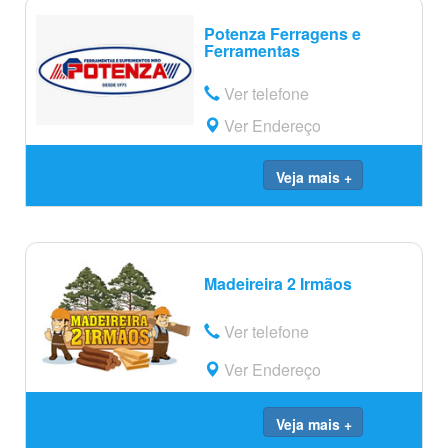
Potenza Ferragens e
Ferramentas
Ver telefone
Ver Endereço
Veja mais +
Madeireira 2 Irmãos
Ver telefone
Ver Endereço
Veja mais +