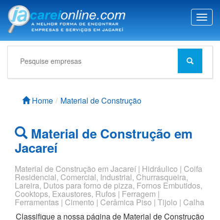
T
o
g
g
l
e
n
a
Home
Material de Construção
v
i
g
Material de Construção em
a
t
Jacareí
i
o
Material de Construção em Jacareí | Hidráulico | Coifa
n
Residencial, Comercial, Industrial, Churrasqueira,
Lareira, Dutos para forno de pizza, Fornos Embutidos,
Cooktops, Exaustores, Rufos | Ferragem |
Ferramentas | Cimento | Cerâmica Piso | Tijolo | Calha
Classifique a nossa página de
Material de Construção