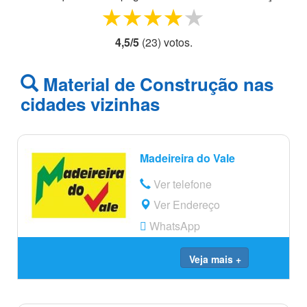
1 star
2 stars
3 stars
4 stars
5 stars
4,5
/
5
(
23
) voto
s.
Material de Construção nas
cidades vizinhas
Madeireira do Vale
Ver telefone
Ver Endereço
WhatsApp
Veja mais +