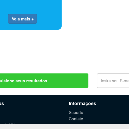
Veja mais +
ulsione seus resultados.
os
Informações
Suporte
Contato
o de Vídeos