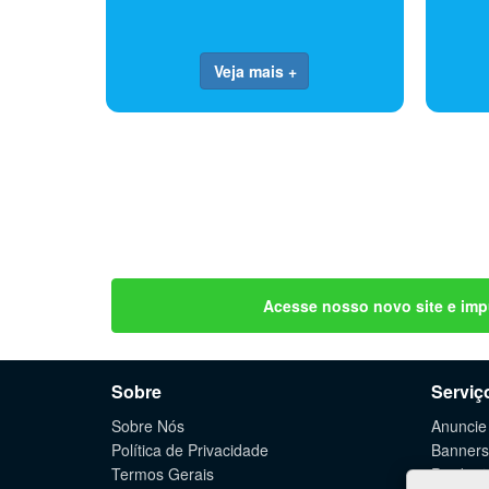
Veja mais +
Acesse nosso novo site e imp
Sobre
Serviç
Sobre Nós
Anuncie
Política de Privacidade
Banners
Termos Gerais
Produçã