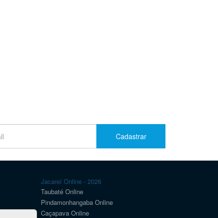
Cadastrar
Jacareí Online - 2026
Taubaté Online
Pindamonhangaba Online
Caçapava Online