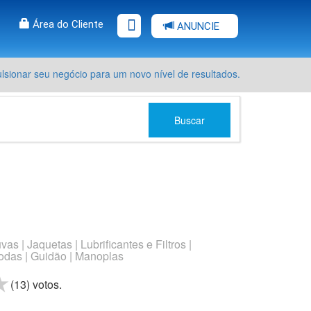
Área do Cliente
ANUNCIE
sionar seu negócio para um novo nível de resultados.
Buscar
s | Jaquetas | Lubrificantes e Filtros |
odas | Guidão | Manoplas
rs
stars
4 stars
5 stars
(
13
) voto
s.