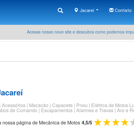
Jacareí
Contato
Acesse nosso novo site e descubra como podemos impul
acareí
Acessórios | Macacão | Capacete | Pneu | Elétrica de Motos Luva
 Cabos de Comando | Escapamentos | Alarmes e Travas | Aro e R
1 star
2 sta
3 
 a nossa página de
Mecânica de Motos
4,5
/
5