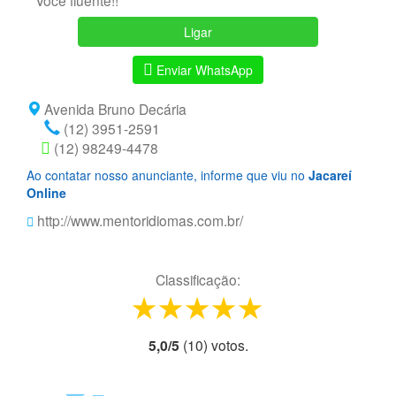
Você fluente!!
Ligar
Enviar WhatsApp
Avenida Bruno Decária
(12) 3951-2591
(12) 98249-4478
Ao contatar nosso anunciante, informe que viu no
Jacareí
Online
http://www.mentoridiomas.com.br/
Classificação:
1 star
2 stars
3 stars
4 stars
5 stars
5,0
/
5
(
10
) voto
s.