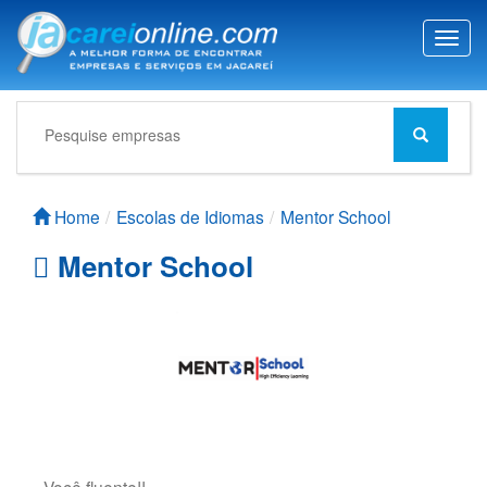
T
o
g
g
l
e
n
a
Home
Escolas de Idiomas
Mentor School
v
i
Mentor School
g
a
t
i
o
n