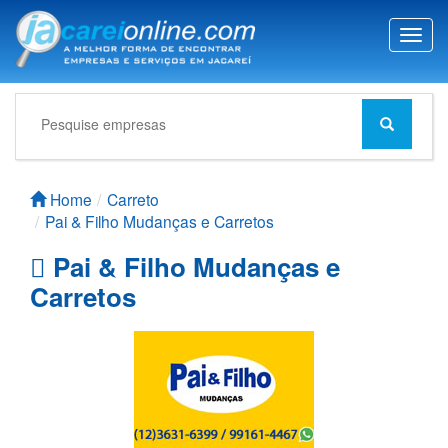
T
o
g
g
l
e
n
a
Home
Carreto
v
Pai & Filho Mudanças e Carretos
i
g
Pai & Filho Mudanças e
a
Carretos
t
i
o
n