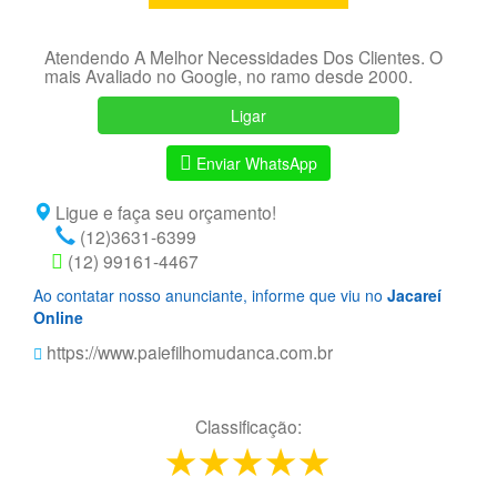
Atendendo A Melhor Necessidades Dos Clientes. O
mais Avaliado no Google, no ramo desde 2000.
Ligar
Enviar WhatsApp
Ligue e faça seu orçamento!
(12)3631-6399
(12) 99161-4467
Ao contatar nosso anunciante, informe que viu no
Jacareí
Online
https://www.paiefilhomudanca.com.br
Classificação:
1 star
2 stars
3 stars
4 stars
5 stars