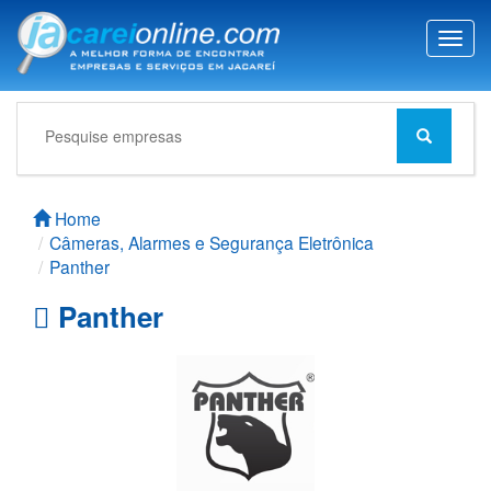
T
o
g
g
l
e
n
a
Home
v
Câmeras, Alarmes e Segurança Eletrônica
i
Panther
g
a
Panther
t
i
o
n