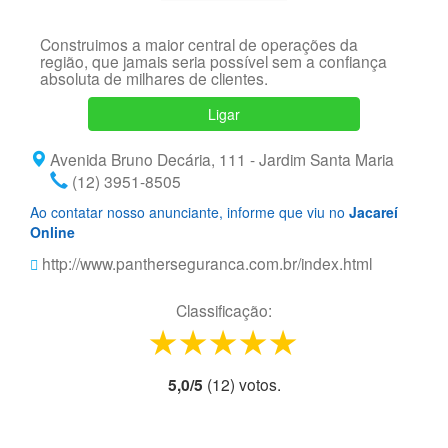
Construimos a maior central de operações da
região, que jamais seria possível sem a confiança
absoluta de milhares de clientes.
Ligar
Avenida Bruno Decária, 111 - Jardim Santa Maria
(12) 3951-8505
Ao contatar nosso anunciante, informe que viu no
Jacareí
Online
http://www.pantherseguranca.com.br/index.html
Classificação:
1 star
2 stars
3 stars
4 stars
5 stars
5,0
/
5
(
12
) voto
s.