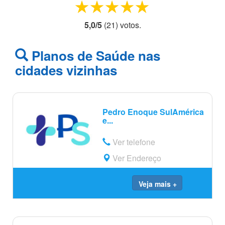
1 star
2 stars
3 stars
4 stars
5 stars
5,0
/
5
(
21
) voto
s.
Planos de Saúde nas
cidades vizinhas
Pedro Enoque SulAmérica
e...
Ver telefone
Ver Endereço
Veja mais +