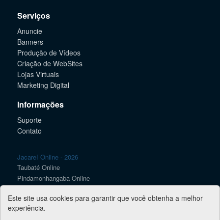
Serviços
Anuncie
Banners
Produção de Vídeos
Criação de WebSites
Lojas Virtuais
Marketing Digital
Informações
Suporte
Contato
Jacareí Online - 2026
Taubaté Online
Pindamonhangaba Online
Caçapava Online
Este site usa cookies para garantir que você obtenha a melhor
Lorena Online
experiência.
SJC Online