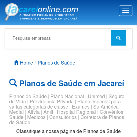
T
o
g
g
l
e
n
a
Home
Planos de Saúde
v
i
g
Planos de Saúde em Jacareí
a
t
i
Planos de Saúde | Plano Nacional | Unimed | Seguro
de Vida | Previdência Privada | Plano especial para
o
várias categorias de classe | Exames | SulAmérica
n
Medial | Ativia | Amil | Hospital Regional | Convênios |
Saúde | Médicos | Consultórios | Corretora de Planos
de Saúde
Classifique a nossa página de
Planos de Saúde