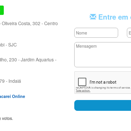
p
Entre em 
Oliveira Costa, 302 - Centro
bi - SJC
ho, 230 - Jardim Aquarius -
9 - Indaiá
acareí Online
rs
tars
 stars
) voto
s.