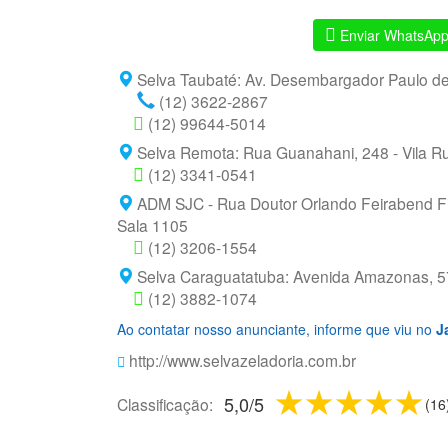
Enviar WhatsAp
Selva Taubaté: Av. Desembargador Paulo de 
(12) 3622-2867
(12) 99644-5014
Selva Remota: Rua Guanahani, 248 - Vila Ru
(12) 3341-0541
ADM SJC - Rua Doutor Orlando Feirabend Fil
Sala 1105
(12) 3206-1554
Selva Caraguatatuba: Avenida Amazonas, 57
(12) 3882-1074
Ao contatar nosso anunciante, informe que viu no
J
http://www.selvazeladoria.com.br
1 star
2 stars
3 sta
4 s
5
5,0
/
5
Classificação:
(
16