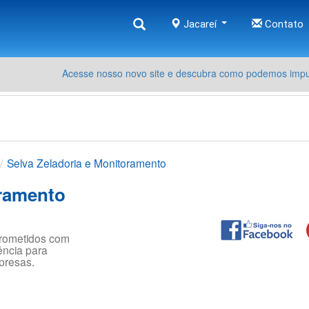
Jacareí
Contato
Acesse nosso novo site e descubra como podemos impul
Selva Zeladoria e Monitoramento
oramento
rometidos com
ência para
presas.