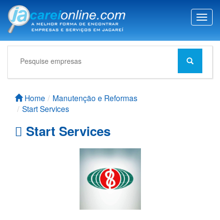
T
o
g
g
l
e
n
a
Home
Manutenção e Reformas
v
Start Services
i
g
Start Services
a
t
i
o
n