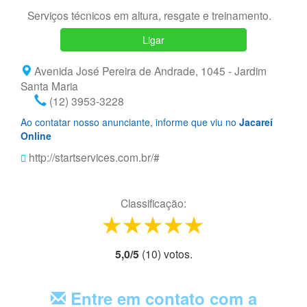
Serviços técnicos em altura, resgate e treinamento.
Ligar
Avenida José Pereira de Andrade, 1045 - Jardim
Santa Maria
(12) 3953-3228
Ao contatar nosso anunciante, informe que viu no
Jacareí
Online
http://startservices.com.br/#
Classificação:
1 star
2 stars
3 stars
4 stars
5 stars
5,0
/
5
(
10
) voto
s.
Entre em contato com a