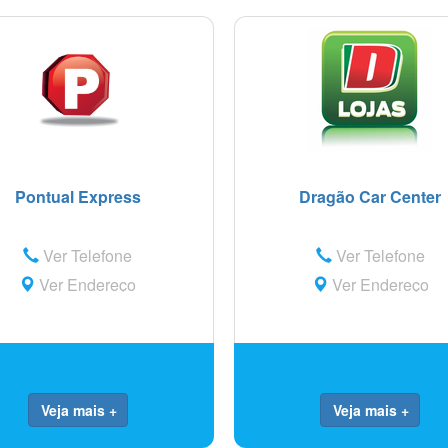
Pontual Express
Dragão Car Center
Ver Telefone
Ver Telefone
Ver Endereço
Ver Endereço
Veja mais +
Veja mais +