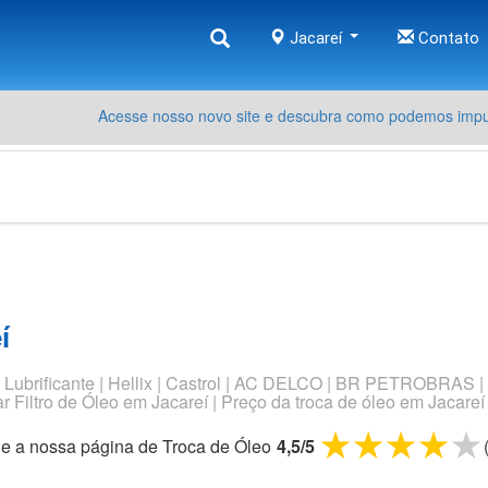
Jacareí
Contato
Acesse nosso novo site e descubra como podemos impul
í
Oléo Lubrificante | Hellix | Castrol | AC DELCO | BR PETROB
ltro de Óleo em Jacareí | Preço da troca de óleo em Jacareí 
1 star
2 star
3 st
4 
ue a nossa página de
Troca de Óleo
4,5
/
5