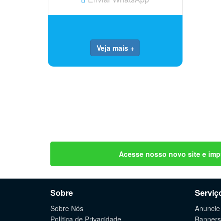
Veja mais +
Acesse nosso novo site e imp
Sobre
Serviç
Sobre Nós
Anuncie
Política de Privacidade
Banners