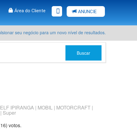
Área do Cliente
ANUNCIE
sionar seu negócio para um novo nível de resultados.
Buscar
RAS | ELF IPIRANGA | MOBIL | MOTORCRAFT |
| Super
s
ars
stars
5 stars
(
16
) voto
s.