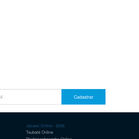
Cadastrar
Jacareí Online - 2026
Taubaté Online
Pindamonhangaba Online