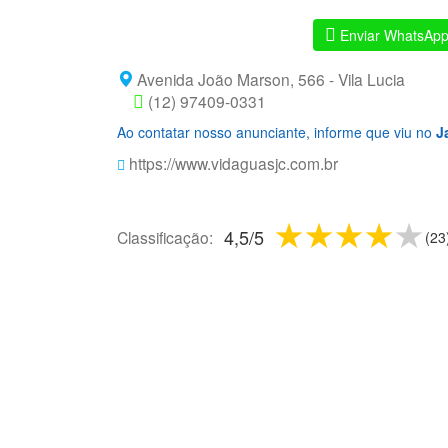
Enviar WhatsAp
Avenida João Marson, 566 - Vila Lucia
(12) 97409-0331
Ao contatar nosso anunciante, informe que viu no
J
https://www.vidaguasjc.com.br
1 star
2 stars
3 sta
4 s
5
4,5
/
5
Classificação:
(
23