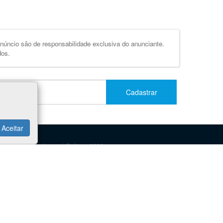
úncio são de responsabilidade exclusiva do anunciante.
dos.
Cadastrar
Aceitar
Jacareí Online - 2026
Taubaté Online
Pindamonhangaba Online
Caçapava Online
Lorena Online
SJC Online
Guaratinguetá Online
Guia Vale Online