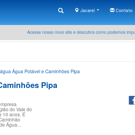
Jacareí
Contato
Acesse nosso novo site e descubra como podemos impul
dágua Água Potável e Caminhões Pipa
Caminhões Pipa
empresa
gião do Vale do
e 10 anos. É
 Caminhão
de Água...