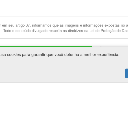
 em seu artigo 37, informamos que as imagens e informações expostas no an
Todo o conteúdo divulgado respeita as diretrizes da Lei de Proteção de Da
mpulsione seus resultados.
 usa cookies para garantir que você obtenha a melhor experiência.
os
Informações
Suporte
Contato
o de Vídeos
 de WebSites
rtuais
g Digital