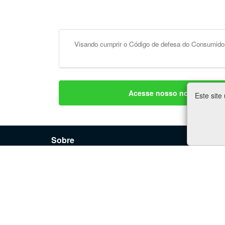
Visando cumprir o Código de defesa do Consumidor
Acesse nosso novo site e i
Este site
Sobre
Serviç
Sobre Nós
Anuncie
Política de Privacidade
Banners
Termos Gerais
Produçã
Termos de Uso - WebSites
Criação
Termos de Uso - Loja Virtual
Lojas Vi
Termos de Uso - Redes Sociais
Marketin